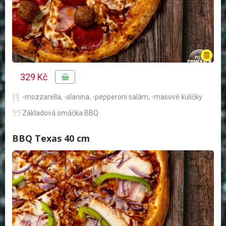
329 Kč
-mozzarella
,
-slanina
,
-pepperoni salám
,
-masové kuličky
Základová omáčka BBQ
BBQ Texas 40 cm