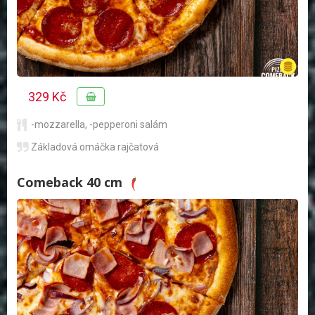
329 Kč
-mozzarella
,
-pepperoni salám
Základová omáčka rajčatová
Comeback 40 cm