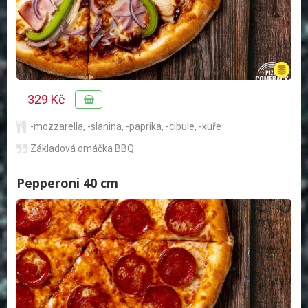
329 Kč
-mozzarella
,
-slanina
,
-paprika
,
-cibule
,
-kuře
Základová omáčka BBQ
Pepperoni 40 cm