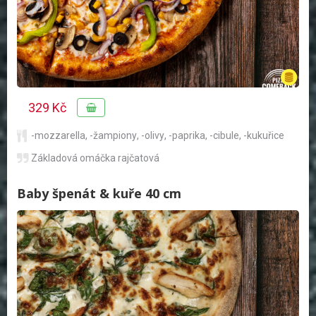
329 Kč
-mozzarella
,
-žampiony
,
-olivy
,
-paprika
,
-cibule
,
-kukuřice
Základová omáčka rajčatová
Baby špenát & kuře 40 cm