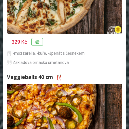
329 Kč
-mozzarella
,
-kuře
,
-špenát s česnekem
Základová omáčka smetanová
Veggieballs 40 cm