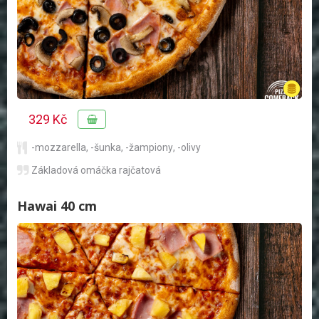
329 Kč
-mozzarella
,
-šunka
,
-žampiony
,
-olivy
Základová omáčka rajčatová
Hawai 40 cm