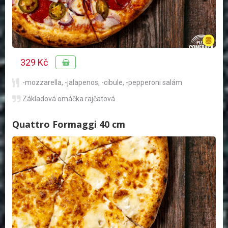
329 Kč
-mozzarella
,
-jalapenos
,
-cibule
,
-pepperoni salám
Základová omáčka rajčatová
Quattro Formaggi 40 cm