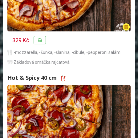
329 Kč
-mozzarella
,
-šunka
,
-slanina
,
-cibule
,
-pepperoni salám
Základová omáčka rajčatová
Hot & Spicy 40 cm