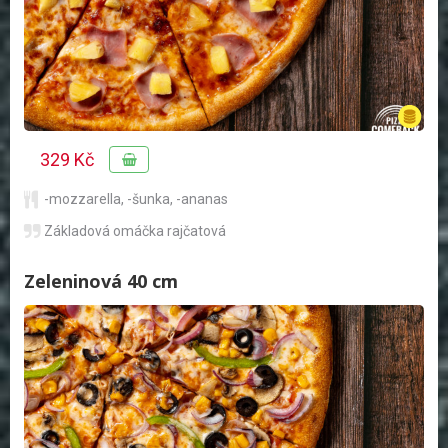
329 Kč
-mozzarella
,
-šunka
,
-ananas
Základová omáčka rajčatová
Zeleninová 40 cm