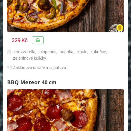
329 Kč
-mozzarella
,
-jalapenos
,
-paprika
,
-cibule
,
-kukuřice
,
-
zeleninové kuličky
Základová omáčka rajčatová
BBQ Meteor 40 cm