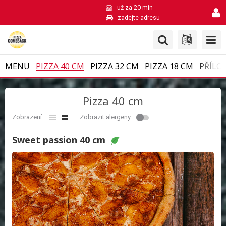
už za 20 min
zadejte adresu
MENU
PIZZA 40 CM
PIZZA 32 CM
PIZZA 18 CM
PŘÍLO
Pizza 40 cm
Zobrazení:
Zobrazit alergeny:
Sweet passion 40 cm