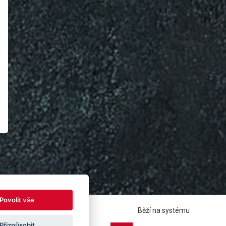
Povolit vše
Běží na systému
Přizpůsobit