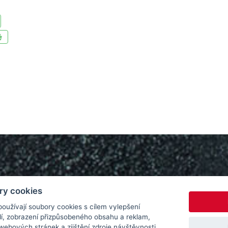
ry cookies
oužívají soubory cookies s cílem vylepšení
dí, zobrazení přizpůsobeného obsahu a reklam,
webových stránek a zjištění zdroje návštěvnosti.