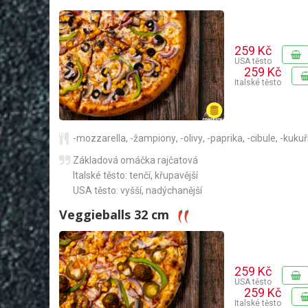
259 Kč
USA těsto
259 Kč
Italské těsto
-mozzarella
,
-žampiony
,
-olivy
,
-paprika
,
-cibule
,
-kukuř
Základová omáčka rajčatová
Italské těsto: tenčí, křupavější
USA těsto: vyšší, nadýchanější
Veggieballs 32 cm
259 Kč
USA těsto
259 Kč
Italské těsto