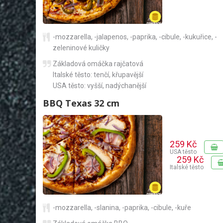
-mozzarella
,
-jalapenos
,
-paprika
,
-cibule
,
-kukuřice
,
-
zeleninové kuličky
Základová omáčka rajčatová
Italské těsto: tenčí, křupavější
USA těsto: vyšší, nadýchanější
BBQ Texas 32 cm
259 Kč
USA těsto
259 Kč
Italské těsto
-mozzarella
,
-slanina
,
-paprika
,
-cibule
,
-kuře