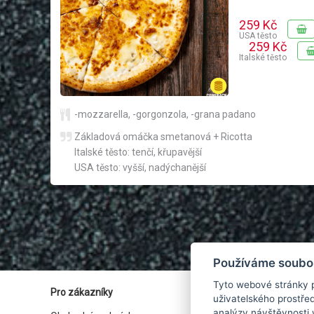
259 Kč
USA těsto
259 Kč
Italské těsto
-mozzarella
,
-gorgonzola
,
-grana padano
Základová omáčka smetanová + Ricotta
Italské těsto: tenčí, křupavější
USA těsto: vyšší, nadýchanější
Používáme soubo
Tyto webové stránky p
Pro zákazníky
uživatelského prostře
analýzy návštěvnosti 