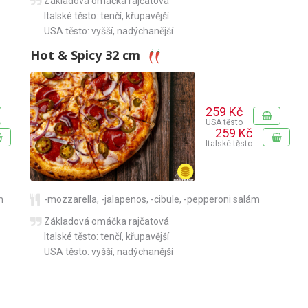
Základová omáčka rajčatová
Italské těsto: tenčí, křupavější
USA těsto: vyšší, nadýchanější
Hot & Spicy 32 cm
259 Kč
USA těsto
259 Kč
Italské těsto
m
-mozzarella
,
-jalapenos
,
-cibule
,
-pepperoni salám
Základová omáčka rajčatová
Italské těsto: tenčí, křupavější
USA těsto: vyšší, nadýchanější