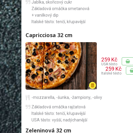
Jablka, skořicový cukr
Základová omáčka smetanová
+ vanilkový dip
Italské těsto: tenčí, křupavější
Capricciosa 32 cm
259 Kč
USA těsto
259 Kč
Italské těsto
-mozzarella
,
-šunka
,
-žampiony
,
-olivy
Základová omáčka rajčatová
Italské těsto: tenčí, křupavější
USA těsto: vyšší, nadýchanější
Zeleninová 32 cm