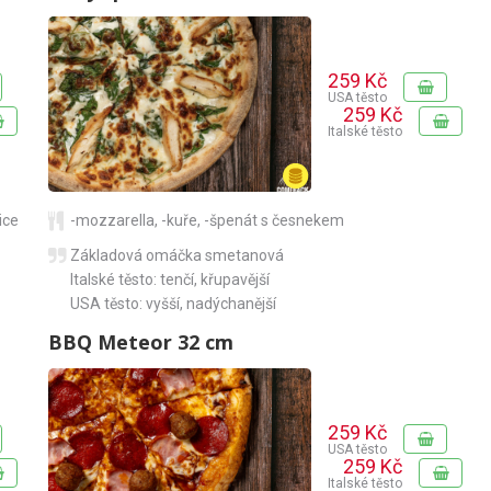
259 Kč
USA těsto
259 Kč
Italské těsto
ice
-mozzarella
,
-kuře
,
-špenát s česnekem
Základová omáčka smetanová
Italské těsto: tenčí, křupavější
USA těsto: vyšší, nadýchanější
BBQ Meteor 32 cm
259 Kč
USA těsto
259 Kč
Italské těsto