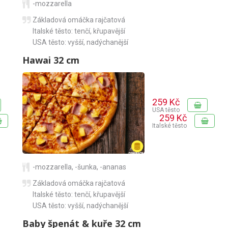
-mozzarella
Základová omáčka rajčatová
Italské těsto: tenčí, křupavější
USA těsto: vyšší, nadýchanější
Hawai 32 cm
259 Kč
USA těsto
259 Kč
Italské těsto
-mozzarella
,
-šunka
,
-ananas
Základová omáčka rajčatová
Italské těsto: tenčí, křupavější
USA těsto: vyšší, nadýchanější
Baby špenát & kuře 32 cm