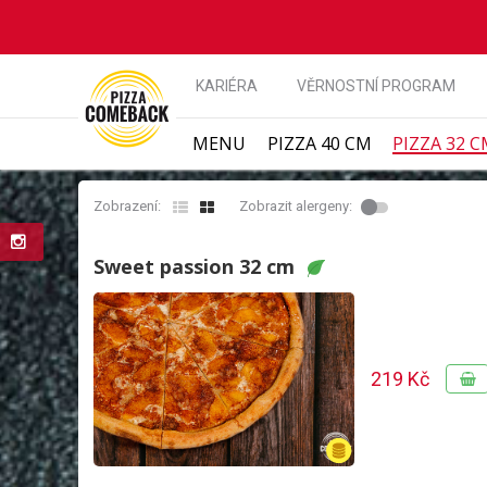
KARIÉRA
VĚRNOSTNÍ PROGRAM
MENU
PIZZA 40 CM
PIZZA 32 
Zobrazení:
Zobrazit alergeny:
Sweet passion 32 cm
219 Kč