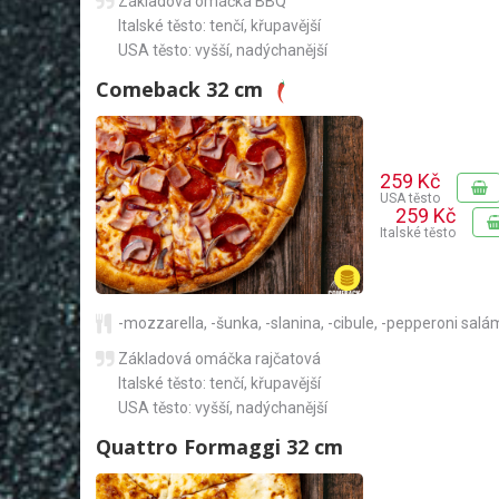
Základová omáčka BBQ
Italské těsto: tenčí, křupavější
USA těsto: vyšší, nadýchanější
Comeback 32 cm
259 Kč
USA těsto
259 Kč
Italské těsto
-mozzarella
,
-šunka
,
-slanina
,
-cibule
,
-pepperoni salá
Základová omáčka rajčatová
Italské těsto: tenčí, křupavější
USA těsto: vyšší, nadýchanější
Quattro Formaggi 32 cm