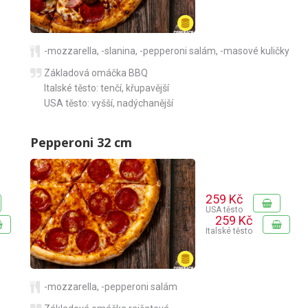
-mozzarella
,
-slanina
,
-pepperoni salám
,
-masové kuličky
Základová omáčka BBQ
Italské těsto: tenčí, křupavější
USA těsto: vyšší, nadýchanější
Pepperoni 32 cm
259 Kč
USA těsto
259 Kč
Italské těsto
-mozzarella
,
-pepperoni salám